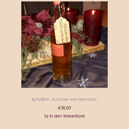
a
n
t
t
i
o
n
Apfellikör „Schöner von Herrnhut“
€
18,00
In den Warenkorb